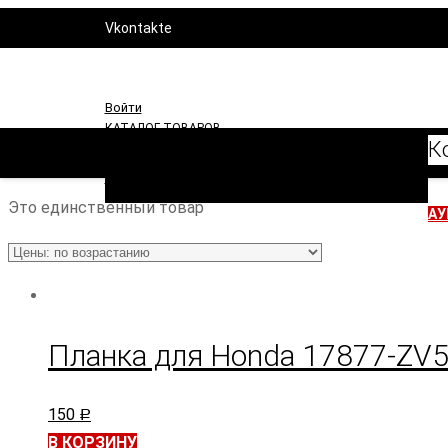
Vkontakte
YouTube
То
Войти
КАТАЛОГ ТОВАРОВ
К
Моторы
Водная техника
Аксессуары
Расходники
Запчасти
Это единственный товар
АУ
Планка для Honda 17877-ZV5
150
Р
В КОРЗИНУ