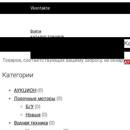
Vkontakte
YouTube
То
Войти
КАТАЛОГ ТОВАРОВ
К
Моторы
Водная техника
Аксессуары
Расходники
Запчасти
Товаров, соответствующих вашему запросу, не обнаруж
АУ
Категории
АУКЦИОН
(0)
Лодочные моторы
(0)
Б/У
(0)
Новые
(0)
Водная техника
(0)