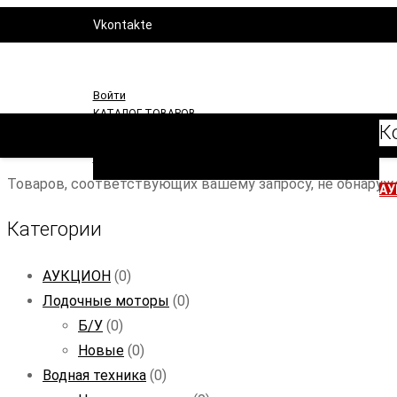
Vkontakte
YouTube
То
Войти
КАТАЛОГ ТОВАРОВ
К
Моторы
Водная техника
Аксессуары
Расходники
Запчасти
Товаров, соответствующих вашему запросу, не обнаруж
АУ
Категории
АУКЦИОН
(0)
Лодочные моторы
(0)
Б/У
(0)
Новые
(0)
Водная техника
(0)